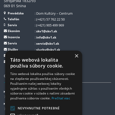
Strojárska 1832/93
069 01 Snina
Prevádzka
: Dom Kultúry – Centrum
Telefón
: (+421) 57 762 22 50
Servis
: (+421) 905 499 969
Ekonóm
:
skv1@skv1.sk
Inzercia
:
info@skv1.sk
Servis
:
servis@skv1.sk
Služby
:
sluzby@skv1.sk
×
Helpdesk
:
helpdesk@skv1.sk
Táto webová lokalita
GDPR
:
zodpovednaosoba@skv1.sk
používa súbory cookie.
Táto webová lokalita používa súbory cookie
OTVÁRACIE HODINY
na zlepšenie používateľskej skúsenosti.
Používaním našej webovej lokality
vyjadrujete súhlas s používaním všetkých
Pondelok
súborov cookie v súlade s našimi zásadami
7:30 - 11:00 a 11:45 - 15:30
používania súborov cookie.
Prečítať viac
Utorok
NEVYHNUTNE POTREBNÉ
7:30 - 11:00 a 11:45 - 15:30