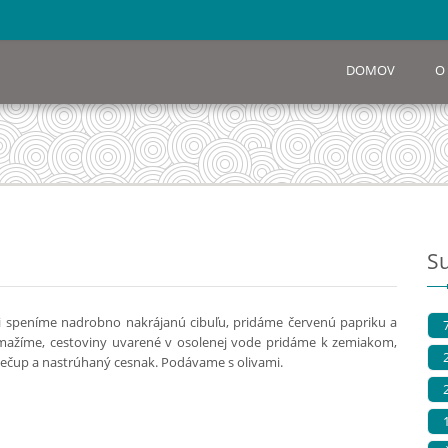
DOMOV
O
S
ji speníme nadrobno nakrájanú cibuľu, pridáme červenú papriku a
smažíme, cestoviny uvarené v osolenej vode pridáme k zemiakom,
ečup a nastrúhaný cesnak. Podávame s olivami.