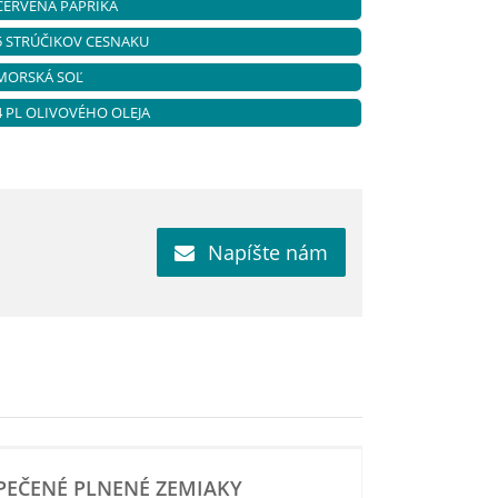
ČERVENÁ PAPRIKA
5 STRÚČIKOV CESNAKU
MORSKÁ SOĽ
4 PL OLIVOVÉHO OLEJA
Napíšte nám
PEČENÉ PLNENÉ ZEMIAKY