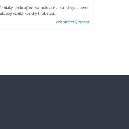
Zemiaky prekrojíme na polovice a stred vydlabeme
tak, aby vznikli košíčky hrubé asi...
Zobraziť celý recept