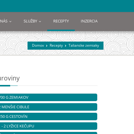
 NÁS
SLUŽBY
RECEPTY
INZERCIA
...
...
Domov
Recepty
Talianske zemiaky
uroviny
700 G ZEMIAKOV
2 MENŠIE CIBULE
250 G CESTOVÍN
1 - 2 LYŽICE KEČUPU