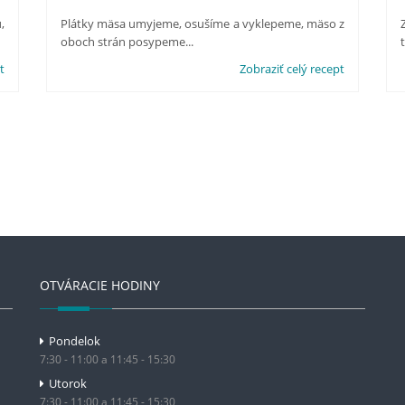
,
Plátky mäsa umyjeme, osušíme a vyklepeme, mäso z
oboch strán posypeme...
t
Zobraziť celý recept
OTVÁRACIE HODINY
Pondelok
7:30 - 11:00 a 11:45 - 15:30
Utorok
7:30 - 11:00 a 11:45 - 15:30