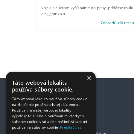
Vajcia s cukrom vyšľaháme do peny, prídáme múku
olej, granko a...
Zobraziť celý recep
×
Táto webová lokalita
používa súbory cookie.
KONTAKTY
Táto webová lokalita používa súbory cookie
na zlepšenie používateľskej skúsenosti.
Používaním našej webovej lokality
TV – SKV s.r.o.
vyjadrujete súhlas s používaním všetkých
Strojárska 1832/93
súborov cookie v súlade s našimi zásadami
069 01 Snina
používania súborov cookie.
Prečítať viac
Prevádzka
: Dom Kultúry – Centrum