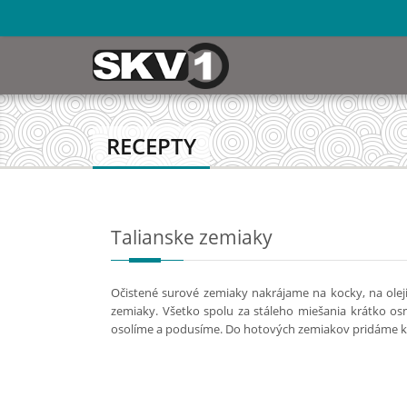
RECEPTY
Talianske zemiaky
Očistené surové zemiaky nakrájame na kocky, na ole
zemiaky. Všetko spolu za stáleho miešania krátko o
osolíme a podusíme. Do hotových zemiakov pridáme k